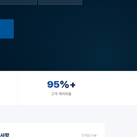
95
%+
고객 재의뢰율
지사항
전체보기