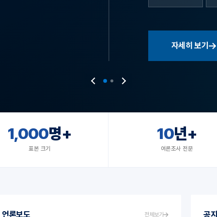
자세히 보기
1,000
명+
10
년+
표본 크기
여론조사 전문
언론보도
공
전체보기